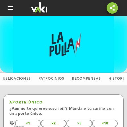
menu
share
PUBLICACIONES
PATROCINIOS
RECOMPENSAS
HISTORIA
APORTE ÚNICO
¿Aún no te quieres suscribir? Mándale tu cariño con
un aporte único.
💚
×1
×2
×5
×10