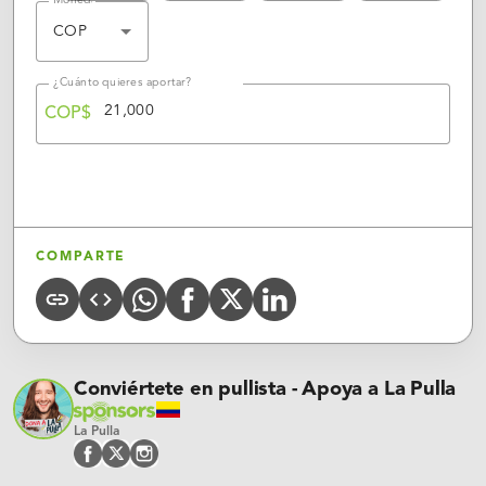
Moneda
COP
¿Cuánto quieres aportar?
COP$
APORTAR
COMPARTE
Whatsapp
X
Linkedin
COPY
CODE
FACEBOOK
URL
(Twitter)
Conviértete en pullista - Apoya a La Pulla
La Pulla
facebook
twitter
instagram