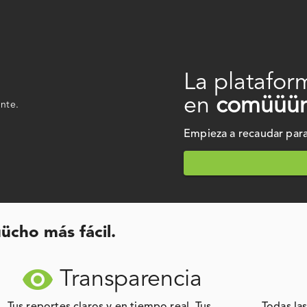
La platafor
en
comüüün
ente.
Empieza a recaudar para 
ücho más fácil.
visibility
Transparencia