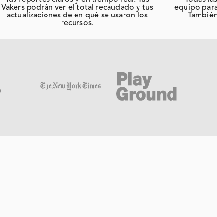
Tus reportes claros y en tiempo real. Tus
Todas las
Vakers podrán ver el total recaudado y tus
equipo para
actualizaciones de en qué se usaron los
También 
recursos.