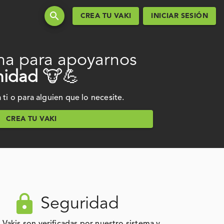
search
CREA TU VAKI
INICIAR SESIÓN
ma para apoyarnos
idad
🐮💪
ti o para alguien que lo necesite.
CREA TU VAKI
lock
Seguridad