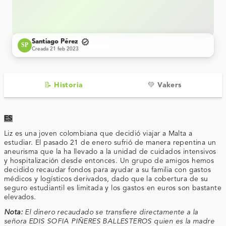
verified
Santiago Pérez
SP
Creada 21 feb 2023
📝 Historia
💚 Vakers
ES
Liz es una joven colombiana que decidió viajar a Malta a
estudiar. El pasado 21 de enero sufrió de manera repentina un
aneurisma que la ha llevado a la unidad de cuidados intensivos
y hospitalización desde entonces. Un grupo de amigos hemos
decidido recaudar fondos para ayudar a su familia con gastos
médicos y logísticos derivados, dado que la cobertura de su
seguro estudiantil es limitada y los gastos en euros son bastante
elevados.
Nota:
El dinero recaudado se transfiere directamente a la
señora
EDIS SOFIA PIÑERES BALLESTEROS quien es la madre