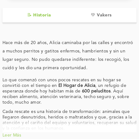
📝 Historia
💚 Vakers
Hace más de 20 años, Alicia caminaba por las calles y encontró
a muchos perritos y gatitos enfermos, hambrientos y sin un
lugar seguro. No pudo quedarse indiferente: los recogió, los
cuidó y les dio una primera oportunidad.
Lo que comenzó con unos pocos rescates en su hogar se
convirtió con el tiempo en
El Hogar de Alicia
, un refugio de
esperanza donde hoy habitan más de
600 peluditos
. Aquí
reciben alimento, atención veterinaria, techo seguro y, sobre
todo, mucho amor.
Cada rescate es una historia de transformación: animales que
llegaron desnutridos, heridos o maltratados y que, gracias a la
atención y el cariño del equipo y voluntarios, recuperan su salud
y la confianza en los humanos.
Leer Más
Además de brindar cuidado y refugio, promovemos la
adopción