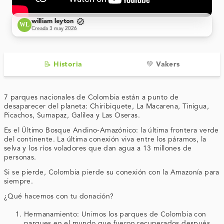
verified
william leyton
WL
Creada 3 may 2026
📝 Historia
💚 Vakers
7 parques nacionales de Colombia están a punto de
desaparecer del planeta:
Chiribiquete, La Macarena, Tinigua,
Picachos, Sumapaz, Galilea y Las Oseras
.
Es el
Último Bosque Andino-Amazónico
: la última frontera verde
del continente. La última conexión viva entre los
páramos, la
selva y los ríos voladores
que dan agua a 13 millones de
personas.
Si se pierde, Colombia pierde su conexión con la Amazonía para
siempre.
¿Qué hacemos con tu donación?
Hermanamiento
: Unimos los parques de Colombia con
parques en el mundo que fueron recuperados después