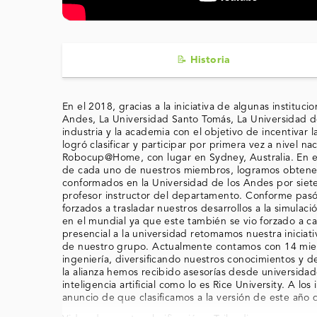
📝 Historia
En el 2018, gracias a la iniciativa de algunas institu
Andes, La Universidad Santo Tomás, La Universidad d
industria y la academia con el objetivo de incentivar la
logró clasificar y participar por primera vez a nivel n
Robocup@Home, con lugar en Sydney, Australia. En es
de cada uno de nuestros miembros, logramos obtener
conformados en la Universidad de los Andes por siete
profesor instructor del departamento. Conforme pas
forzados a trasladar nuestros desarrollos a la simulaci
en el mundial ya que este también se vio forzado a ca
presencial a la universidad retomamos nuestra iniciat
de nuestro grupo. Actualmente contamos con 14 mie
ingeniería, diversificando nuestros conocimientos y d
la alianza hemos recibido asesorías desde universidade
inteligencia artificial como lo es Rice University. A lo
anuncio de que clasificamos a la versión de este año