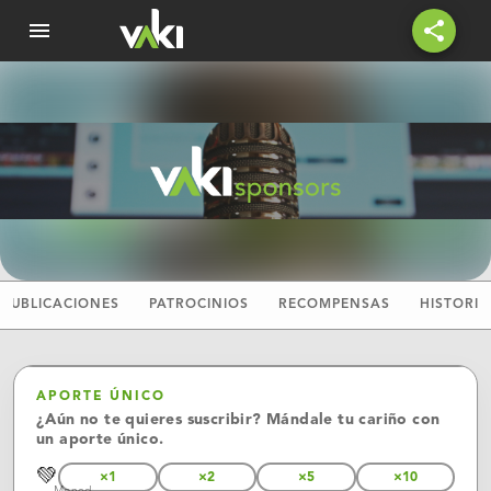
menu
share
PUBLICACIONES
PATROCINIOS
RECOMPENSAS
HISTORIA
APORTE ÚNICO
¿Aún no te quieres suscribir? Mándale tu cariño con
un aporte único.
💚
×1
×2
×5
×10