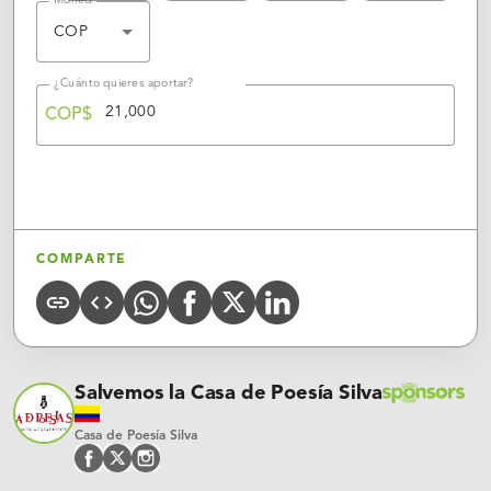
Moneda
COP
¿Cuánto quieres aportar?
COP$
APORTAR
COMPARTE
Whatsapp
X
Linkedin
COPY
CODE
FACEBOOK
URL
(Twitter)
Salvemos la Casa de Poesía Silva
Casa de Poesía Silva
facebook
twitter
instagram