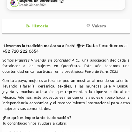
verified
Mujeres En Sororidad
Creada 30 nov 2024
📝 Historia
💚 Vakers
🌍✨
¡Llevemos la tradición mexicana a París!
Dudas? escríbenos al
+52 720 222 0654
Somos
Mujeres Viviendo en Sororidad A.C.
, una asociación dedicada a
fortalecer a las mujeres en Querétaro. Este año tenemos una
oportunidad única: participar en la prestigiosa
Foire de Paris 2025
.
Con tu apoyo, mujeres artesanas podrán mostrar al mundo su talento,
llevando alfarería, cerámica, textiles, a las muñecas Lele y Donxu,
joyería y muchas artesanías que representan la riqueza cultural de
México. Además, este proyecto es más que un viaje: es un paso hacia la
independencia económica y el reconocimiento internacional para estas
mujeres y sus comunidades.
¿Por qué es importante tu donación?
Tu contribución nos ayudará a cubrir: