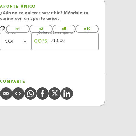
APORTE ÚNICO
¿Aún no te quieres suscribir? Mándale tu
cariño con un aporte único.
💚
×1
×2
×5
×10
Moneda
¿Cuánto quieres aportar?
COP$
COP
APORTAR
COMPARTE
Whatsapp
X
Linkedin
COPY
CODE
FACEBOOK
URL
(Twitter)