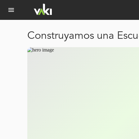
menu
Construyamos una Escue