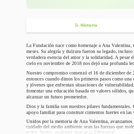
📝 Historia
La Fundación nace como homenaje a Ana Valentina, un
meses. Su alegría y dulzura fueron su legado, incluso 
verdadera esencia del amor y la solidaridad. A pesar d
cielo en noviembre de 2018 nos dejó una profunda lec
Nuestro compromiso comenzó el 16 de diciembre de 20
entonces cuando dimos los primeros pasos como una or
y jóvenes que enfrentan situaciones de vulnerabilidad
fomentar una educación basada en valores sólidos, que
alcanzar un futuro prometedor.
Dios y la familia son nuestros pilares fundamentales. 
apoyo familiar para construir cimientos fuertes en las
Unidos por la memoria de Ana Valentina, avanzamos co
cuidado del medio ambiente sean las fuerzas que mol
todos. Juntos, podemos marcar la diferencia!