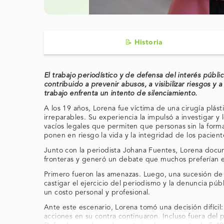
📝 Historia
El trabajo periodístico y de defensa del interés públi
contribuido a prevenir abusos, a visibilizar riesgos y
trabajo enfrenta un intento de silenciamiento.
A los 19 años, Lorena fue víctima de una cirugía plás
irreparables. Su experiencia la impulsó a investigar 
vacíos legales que permiten que personas sin la for
ponen en riesgo la vida y la integridad de los pacient
Junto con la periodista Johana Fuentes, Lorena docum
fronteras y generó un debate que muchos preferían e
Primero fueron las amenazas. Luego, una sucesión de 
castigar el ejercicio del periodismo y la denuncia públ
un costo personal y profesional.
Ante este escenario, Lorena tomó una decisión difícil
acciones en su contra continuaron. Incluso fuera del p