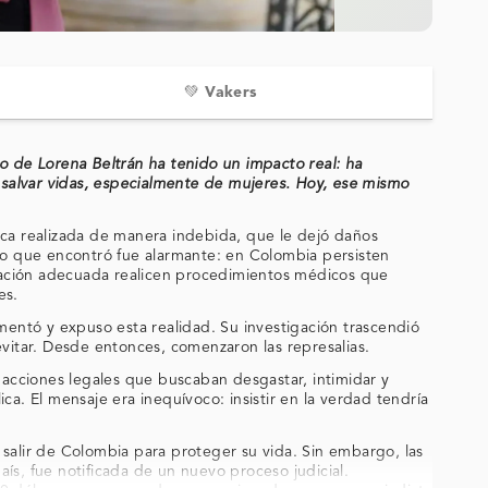
💚 Vakers
co de Lorena Beltrán ha tenido un impacto real: ha
 a salvar vidas, especialmente de mujeres. Hoy, ese mismo
tica realizada de manera indebida, que le dejó daños
y lo que encontró fue alarmante: en Colombia persisten
mación adecuada realicen procedimientos médicos que
es.
entó y expuso esta realidad. Su investigación trascendió
vitar. Desde entonces, comenzaron las represalias.
acciones legales que buscaban desgastar, intimidar y
ica. El mensaje era inequívoco: insistir en la verdad tendría
: salir de Colombia para proteger su vida. Sin embargo, las
aís, fue notificada de un nuevo proceso judicial.