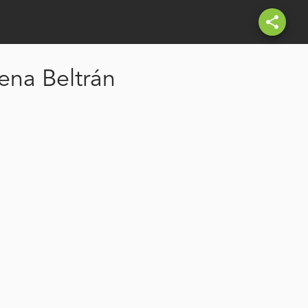
share
ena Beltrán