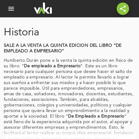
menu
share
Historia
SALE A LA VENTA LA QUINTA EDICION DEL LIBRO “DE
EMPLEADO A EMPRESARIO”
Humberto Durán pone a la venta la quinta edición en físico de
su libro: “
De empleado a Empresario
”. Este es un libro
necesario para cualquier persona que desee hacer el salto de
empleado a empresario. Al lector le permite llevarlo a lograr
sus sueños a enfrentar sus miedos y a hacer posible lo que
parece imposible. Útil para emprendedores, empresarios,
amas de casa, soñadores, innovadores, docentes, estudiantes,
fundaciones, asociaciones. También, para alcaldías,
gobernaciones, colegios y universidades, políticos y cualquier
persona que quiera llevar un emprendimiento a la realidad y
aportar a la sociedad. El libro “
De Empleado a Empresario
”
está lleno de la experiencia adquirida por el autor, al apoyar y
asesorar diferentes empresas y emprendimientos. Esto, le
facilitará al lector realizar su propia idea empresarial, fortalecer
o potencializar las empresas ya creadas sin importar su