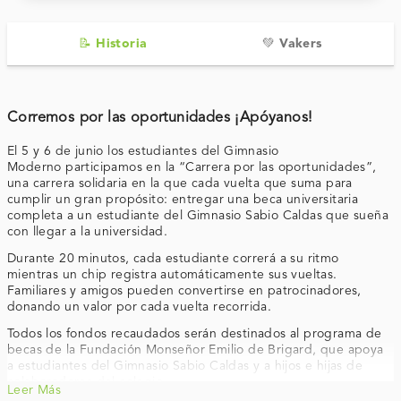
📝 Historia
💚 Vakers
Corremos por las oportunidades ¡Apóyanos!
El
5 y 6 de junio
los estudiantes del
Gimnasio
Moderno
participamos
en la
“Carrera por las oportunidades”
,
una carrera solidaria en la que cada vuelta que suma para
cumplir un gran propósito:
entregar una beca universitaria
completa a un estudiante del
Gimnasio Sabio Caldas
que sueña
con llegar a la universidad.
Durante 20 minutos, cada estudiante correrá a su ritmo
mientras un chip registra automáticamente sus vueltas.
Familiares y amigos pueden convertirse en
patrocinadores
,
donando un valor por cada vuelta recorrida.
Todos los fondos recaudados serán destinados al
programa de
becas de la Fundación Monseñor Emilio de Brigard
, que apoya
a estudiantes del Gimnasio Sabio Caldas y a hijos e hijas de
colaboradores del colegio.
Leer Más