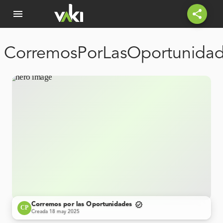
menu
share
CorremosPorLasOportunida
verified
Corremos por las Oportunidades
CP
Creada 18 may 2025