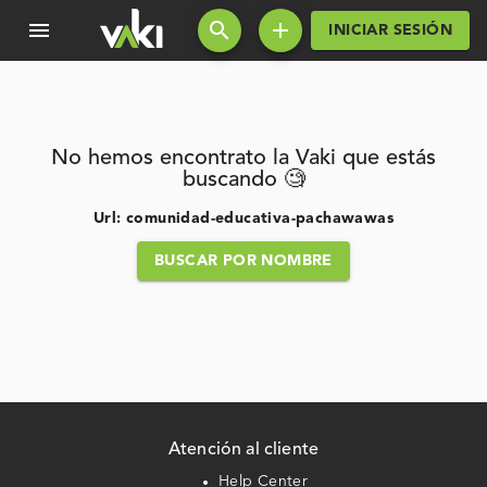
menu
search
add
INICIAR SESIÓN
No hemos encontrato la Vaki que estás
buscando 🧐
Url: comunidad-educativa-pachawawas
BUSCAR POR NOMBRE
Atención al cliente
Help Center