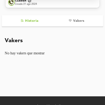
verified
CLEBER
Creada 31 ago 2024
📝 Historia
💚 Vakers
Vakers
No hay vakers que mostrar