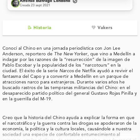
verified
Alfonso Buitrago Londoño
Creada 23 sept 2021
📝 Historia
💚 Vakers
Conocí al Chino en una jornada periodística con Jon Lee
Anderson, reportero de
The New Yorker
, que vino a Medellín a
indagar por las razones de la “resurrección” de la imagen de
Pablo Escobar y la popularidad de los “narcotours” en la
ciudad. El éxito de la serie
Narcos
de Netflix ayudó a revivir el
fantasma del Capo y a convertir a Medellín en un parque de
atracciones narco para extranjeros. Durante varios años he
buscado rastros de las tempranas militancias del Chino: en el
desaparecido partido político del general Gustavo Rojas Pinilla y
en la guerrilla del M-19.
Creo que la historia del Chino ayuda a explicar la forma en que
el narcotráfico y la guerra contra las drogas se apoderaron de la
economía, la política y la cultura locales, causándole a nuestra
sociedad una especie de confortable entumecimiento al