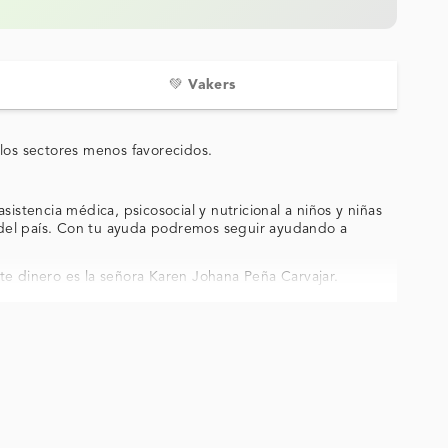
💚 Vakers
los sectores menos favorecidos.
stencia médica, psicosocial y nutricional a niños y niñas
 del país. Con tu ayuda podremos seguir ayudando a
ste dinero es la señora Karen Johana Peña Carvajar.