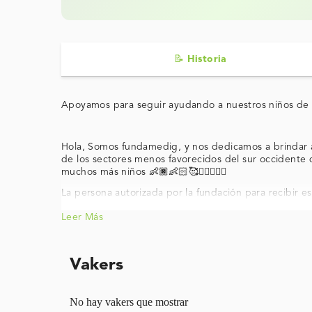
📝 Historia
Apoyamos para seguir ayudando a nuestros niños de 
Hola, Somos fundamedig, y nos dedicamos a brindar asi
de los sectores menos favorecidos del sur occidente
muchos más niños 👶🏿👶🏻🥰👨‍⚕️👩🏾‍⚕️
La persona autorizada por la fundación para recibir e
Leer Más
Vakers
No hay vakers que mostrar