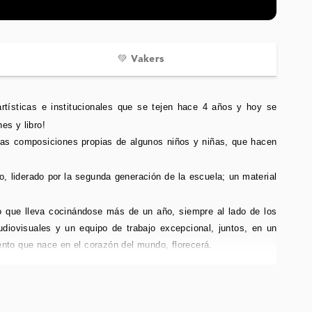
💚 Vakers
tísticas e institucionales que se tejen hace 4 años y hoy se
es y libro!
las composiciones propias de algunos niños y niñas, que hacen
co, liderado por la segunda generación de la escuela; un material
 que lleva cocinándose más de un año, siempre al lado de los
udiovisuales y un equipo de trabajo excepcional, juntos, en un
lento que nace en el corazón del mundo, florecerá.