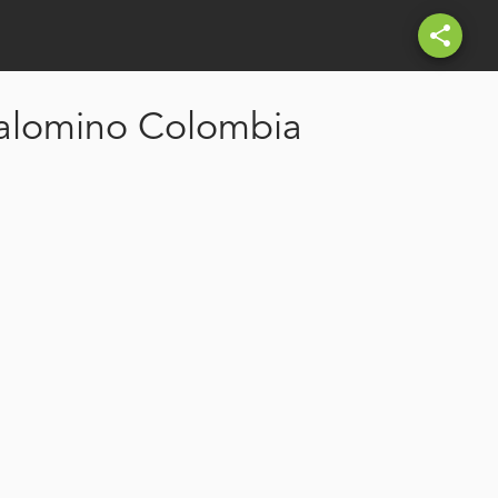
share
 Palomino Colombia