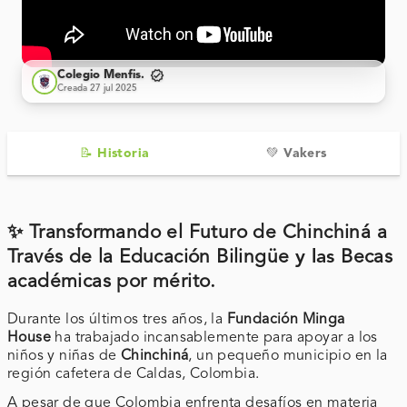
verified
Colegio Menfis.
Creada 27 jul 2025
📝 Historia
💚 Vakers
✨ Transformando el Futuro de Chinchiná a
Través de la Educación Bilingüe
y las
Becas
académicas por mérito.
Durante los últimos tres años, la
Fundación Minga
House
ha trabajado incansablemente para apoyar a los
niños y niñas de
Chinchiná
, un pequeño municipio en la
región cafetera de Caldas, Colombia.
A pesar de que Colombia enfrenta desafíos en materia