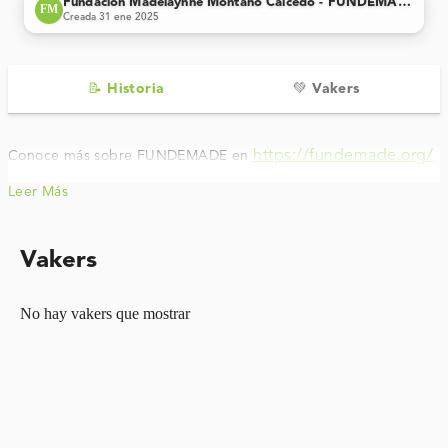
verified
Fundación Madelaynne Montaño Caicedo - FUNDEMADE
FM
Creada 31 ene 2025
📝 Historia
💚 Vakers
https://fundemade.org/
Conoce más sobre FUNDEMADE en
Leer Más
Vakers
No hay vakers que mostrar