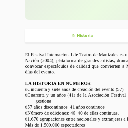
📝 Historia
El Festival Internacional de Teatro de Manizales es un
Nación (2004), plataforma de grandes artistas, dramat
convocar espectáculos de calidad que convierten a M
días del evento.
LA HISTORIA EN NÚMEROS
:
ü
Cincuenta y siete años de creación del evento (57)
ü
Cuarenta y un años (41) de la Asociación Festival 
gestiona.
ü
57
años
discontinuos, 41
años
continuos
ü
Número
de ediciones: 46, 40 de ellas continuas.
ü
1.670 agrupaciones entre nacionales y extranjeras a l
Más
de 1.500.000 espectadores