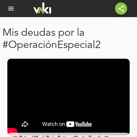
menu
share
Mis deudas por la
#OperaciónEspecial2