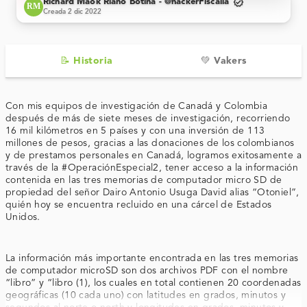
verified
Richard Maok Riaño Botina - @hackerFiscalia
RM
Creada 2 dic 2022
📝 Historia
💚 Vakers
Con mis equipos de investigación de Canadá y Colombia
después de más de siete meses de investigación, recorriendo
16 mil kilómetros en 5 países y con una inversión de 113
millones de pesos, gracias a las donaciones de los colombianos
y de prestamos personales en Canadá, logramos exitosamente a
través de la #OperaciónEspecial2, tener acceso a la información
contenida en las tres memorias de computador micro SD de
propiedad del señor Dairo Antonio Usuga David alias “Otoniel”,
quién hoy se encuentra recluido en una cárcel de Estados
Unidos.
La información más importante encontrada en las tres memorias
de computador microSD son dos archivos PDF con el nombre
“libro” y “libro (1), los cuales en total contienen 20 coordenadas
geográficas (10 cada uno) con latitudes en grados, minutos y