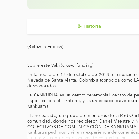
📝 Historia
(Below in English)
_____________________________
Sobre este Vaki (crowd funding)
En la noche del 18 de octubre de 2018, el espaci
Nevada de Santa Marta, Colombia (conocida como LA
desconocidos.
La KANKURUA es un centro ceremonial, centro de pens
espiritual con el territorio, y es un espacio clave par
Kankuama.
El año pasado, un grupo de miembros de la Red OurMe
comunidad, donde nos recibieron Daniel Maestre y Ni
COLECTIVOS DE COMUNICACIÓN DE KANKUAMA, incluid
Kankurua pudimos vivir una experiencia de comunicac
cultura y sus propios procesos de comunicación.