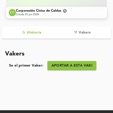
verified
Corporación Civica de Caldas
CC
Creada 25 jun 2026
📝 Historia
💚 Vakers
Vakers
APORTAR A ESTA VAKI
Se el primer Vaker: