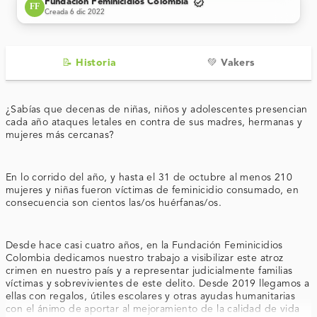
verified
Fundación Feminicidios Colombia
FF
Creada 6 dic 2022
📝 Historia
💚 Vakers
¿Sabías que decenas de niñas, niños y adolescentes presencian
cada año ataques letales en contra de sus madres, hermanas y
mujeres más cercanas?
En lo corrido del año, y hasta el 31 de octubre al menos 210
mujeres y niñas fueron víctimas de feminicidio consumado, en
consecuencia son cientos las/os huérfanas/os.
Desde hace casi cuatro años, en la Fundación Feminicidios
Colombia dedicamos nuestro trabajo a visibilizar este atroz
crimen en nuestro país y a representar judicialmente familias
víctimas y sobrevivientes de este delito. Desde 2019 llegamos a
ellas con regalos, útiles escolares y otras ayudas humanitarias
con el ánimo de aportar al mejoramiento de la calidad de vida