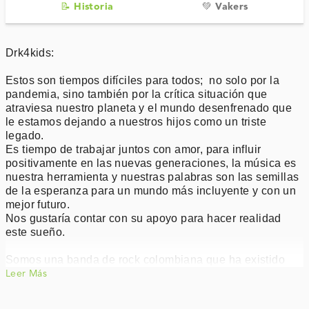
📝 Historia
💚 Vakers
Drk4kids:
Estos son tiempos difíciles para todos; no solo por la
pandemia, sino también por la crítica situación que
atraviesa nuestro planeta y el mundo desenfrenado que
le estamos dejando a nuestros hijos como un triste
legado.
Es tiempo de trabajar juntos con amor, para influir
positivamente en las nuevas generaciones, la música es
nuestra herramienta y nuestras palabras son las semillas
de la esperanza para un mundo más incluyente y con un
mejor futuro.
Nos gustaría contar con su apoyo para hacer realidad
este sueño.
Somos una banda de rock colombiana que ha existido
por más de 20 años, además ahora somos padres y es
Leer Más
por eso que decidimos emprender este proyecto.
Nos gustaría invitarle a ser parte de esta idea, también