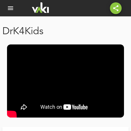
menu
share
DrK4Kids