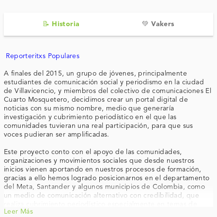
📝 Historia
💚 Vakers
Reporteritxs Populares
A finales del 2015, un grupo de jóvenes, principalmente
estudiantes de comunicación social y periodismo en la ciudad
de Villavicencio, y miembros del colectivo de comunicaciones El
Cuarto Mosquetero, decidimos crear un portal digital de
noticias con su mismo nombre, medio que generaría
investigación y cubrimiento periodístico en el que las
comunidades tuvieran una real participación, para que sus
voces pudieran ser amplificadas.
Este proyecto conto con el apoyo de las comunidades,
organizaciones y movimientos sociales que desde nuestros
inicios vienen aportando en nuestros procesos de formación,
gracias a ello hemos logrado posicionarnos en el departamento
del Meta, Santander y algunos municipios de Colombia, como
un medio de comunicación alternativo con credibilidad, que
realiza cubrimiento periodístico especialmente en temas de
Leer Más
género, paz y cuidado del territorio.