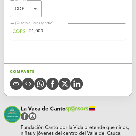
Moneda
COP
¿Cuánto quieres aportar?
COP$
APORTAR
COMPARTE
Whatsapp
X
Linkedin
COPY
CODE
FACEBOOK
URL
(Twitter)
La Vaca de Canto
facebook
instagram
Fundación Canto por la Vida pretende que niños,
niñas y jóvenes del centro del Valle del Cauca,