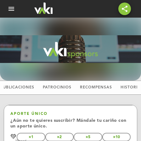
menu
share
PUBLICACIONES
PATROCINIOS
RECOMPENSAS
HISTORIA
APORTE ÚNICO
¿Aún no te quieres suscribir? Mándale tu cariño con
un aporte único.
💚
×1
×2
×5
×10