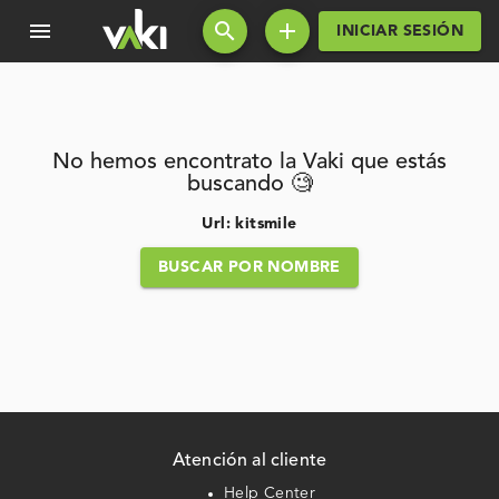
menu
search
add
INICIAR SESIÓN
No hemos encontrato la Vaki que estás
buscando 🧐
Url: kitsmile
BUSCAR POR NOMBRE
Atención al cliente
Help Center