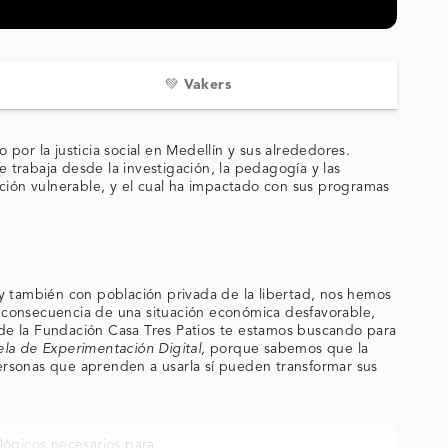
💚 Vakers
 por la justicia social en Medellín y sus alrededores.
rabaja desde la investigación, la pedagogía y las
lación vulnerable, y el cual ha impactado con sus programas
 y también con población privada de la libertad, nos hemos
s consecuencia de una situación económica desfavorable,
sde la Fundación Casa Tres Patios te estamos buscando para
ela de Experimentación Digital,
porque sabemos que la
ersonas que aprenden a usarla sí pueden transformar sus
lógicos necesarios para