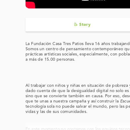
📝 Story
La Fundación Casa Tres Patios lleva 16 años trabajando
Somos un centro de pensamiento contemporáneo que t
prácticas artísticas sociales, especialmente, con pob
a más de 15.00 personas.
Al trabajar con niños y niñas en situación de pobreza
dado cuenta de que la desigualdad digital no solo e
sino que se convierte también en causa. Por eso, de
que te unas a nuestra campaña y así construir la
Escu
tecnología sola no puede salvar el mundo, pero las p
vidas y las de sus comunidades.
En este momento no contamos con los equipos tecno