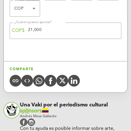
Moneda
COP
¿Cuánto quieres aportar?
COP$
APORTAR
COMPARTE
Whatsapp
X
Linkedin
COPY
CODE
FACEBOOK
URL
(Twitter)
Una Vaki por el periodismo cultural
Andrés Mesa Gallardo
facebook
instagram
Con tu ayuda es posible informar sobre arte,