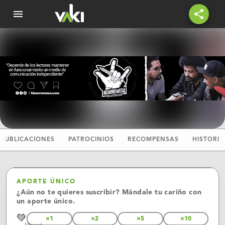
menu
share
PUBLICACIONES
PATROCINIOS
RECOMPENSAS
HISTORIA
APORTE ÚNICO
¿Aún no te quieres suscribir? Mándale tu cariño con
un aporte único.
💚
×1
×2
×5
×10