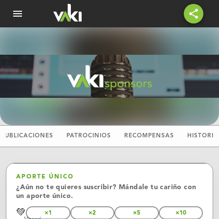
menu
share
PUBLICACIONES
PATROCINIOS
RECOMPENSAS
HISTORIA
APORTE ÚNICO
¿Aún no te quieres suscribir? Mándale tu cariño con
un aporte único.
💚
×1
×2
×5
×10