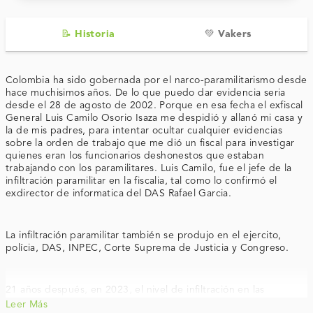
📝 Historia
💚 Vakers
Colombia ha sido gobernada por el narco-paramilitarismo desde
hace muchisimos años. De lo que puedo dar evidencia seria
desde el 28 de agosto de 2002. Porque en esa fecha el exfiscal
General Luis Camilo Osorio Isaza me despidió y allanó mi casa y
la de mis padres, para intentar ocultar cualquier evidencias
sobre la orden de trabajo que me dió un fiscal para investigar
quienes eran los funcionarios deshonestos que estaban
trabajando con los paramilitares. Luis Camilo, fue el jefe de la
infiltración paramilitar en la fiscalia, tal como lo confirmó el
exdirector de informatica del DAS Rafael Garcia.
La infiltración paramilitar también se produjo en el ejercito,
polícia, DAS, INPEC, Corte Suprema de Justicia y Congreso.
21 años después, en 2023, el nivel de infiltración en las
instituciones del Estado es aun peor que en el 2002.
Leer Más