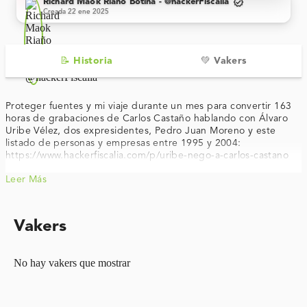
verified
Richard Maok Riaño Botina - @hackerFiscalia
Creada 22 ene 2025
📝 Historia
💚 Vakers
Proteger fuentes y mi viaje durante un mes para convertir 163
horas de grabaciones de Carlos Castaño hablando con Álvaro
Uribe Vélez, dos expresidentes, Pedro Juan Moreno y este
listado de personas y empresas entre 1995 y 2004:
https://www.hackerfiscalia.com/p/uribe-nego-a-carlos-castano
Leer Más
Vakers
No hay vakers que mostrar